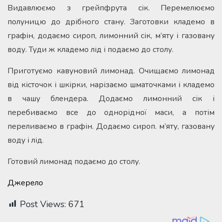
Видавлюємо з грейпфрута сік. Перемелюємо
полуницю до дрібного стану. Заготовки кладемо в
графін, додаємо сироп, лимонний сік, м’яту і газовану
воду. Туди ж кладемо лід і подаємо до столу.
Приготуємо кавуновий лимонад. Очищаємо лимонад
від кісточок і шкірки, нарізаємо шматочками і кладемо
в чашу блендера. Додаємо лимонний сік і
перебиваємо все до однорідної маси, а потім
переливаємо в графін. Додаємо сироп. м’яту, газовану
воду і лід.
Готовий лимонад подаємо до столу.
Джерело
Post Views:
671