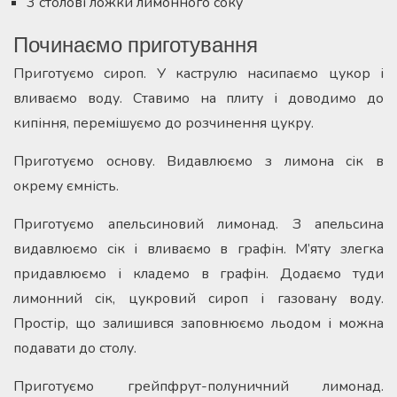
3 столові ложки лимонного соку
Починаємо приготування
Приготуємо сироп. У каструлю насипаємо цукор і
вливаємо воду. Ставимо на плиту і доводимо до
кипіння, перемішуємо до розчинення цукру.
Приготуємо основу. Видавлюємо з лимона сік в
окрему ємність.
Приготуємо апельсиновий лимонад. З апельсина
видавлюємо сік і вливаємо в графін. М’яту злегка
придавлюємо і кладемо в графін. Додаємо туди
лимонний сік, цукровий сироп і газовану воду.
Простір, що залишився заповнюємо льодом і можна
подавати до столу.
Приготуємо грейпфрут-полуничний лимонад.