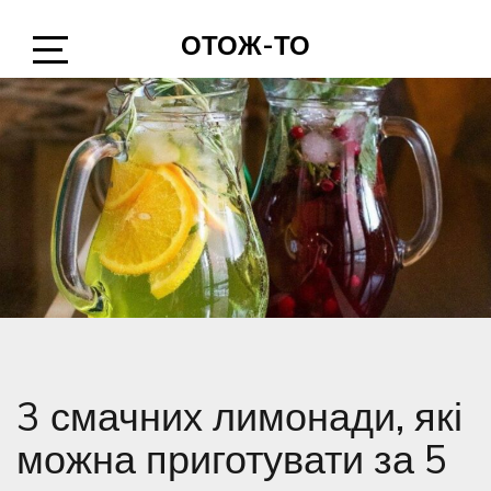
Skip
ОТОЖ-ТО
to
content
Open
Sidebar
3 смачних лимонади, які
можна приготувати за 5