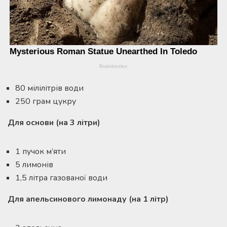
80 мілілітрів води
250 грам цукру
Для основи (на 3 літри)
1 пучок м’яти
5 лимонів
1,5 літра газованої води
Для апельсинового лимонаду (на 1 літр)