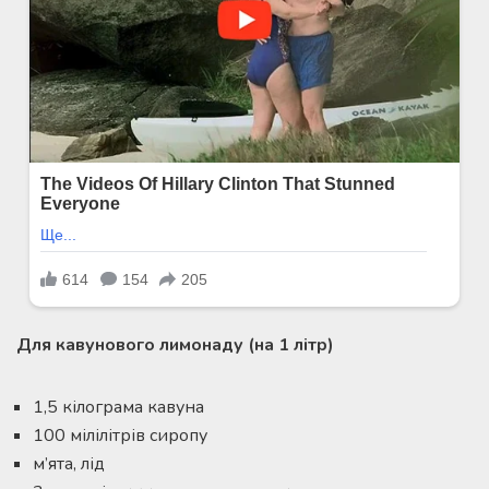
Для кавунового лимонаду (на 1 літр)
1,5 кілограма кавуна
100 мілілітрів сиропу
м’ята, лід