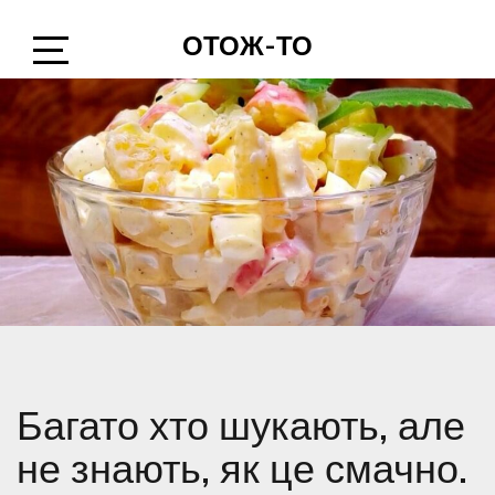
Skip
ОТОЖ-ТО
to
content
Open
Sidebar
Багато хто шукають, але
не знають, як це смачно.