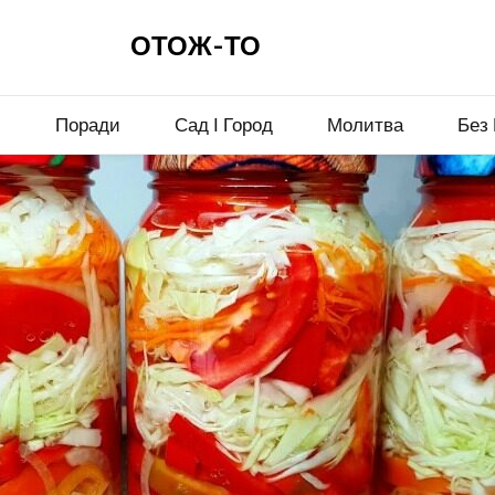
ОТОЖ-ТО
и
Поради
Сад І Город
Молитва
Без