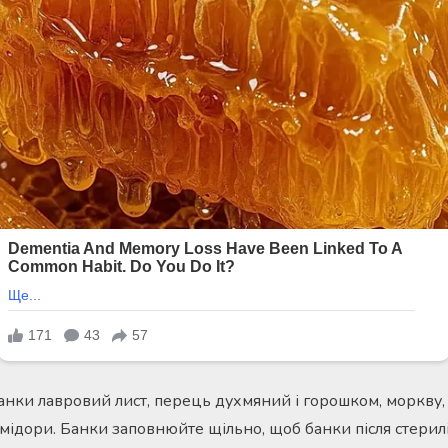
банки лавровий лист, перець духмяний і горошком, моркву
омідори. Банки заповнюйте щільно, щоб банки після стерил