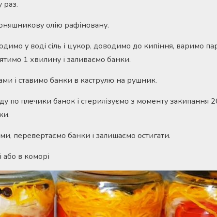
 раз.
оняшникову олію рафіновану.
димо у воді сіль і цукор, доводимо до кипіння, варимо па
ятимо 1 хвилину і заливаємо банки.
и і ставимо банки в каструлю на рушник.
у по плечики банок і стерилізуємо з моменту закипання 20
ки.
и, перевертаємо банки і залишаємо остигати.
і або в коморі