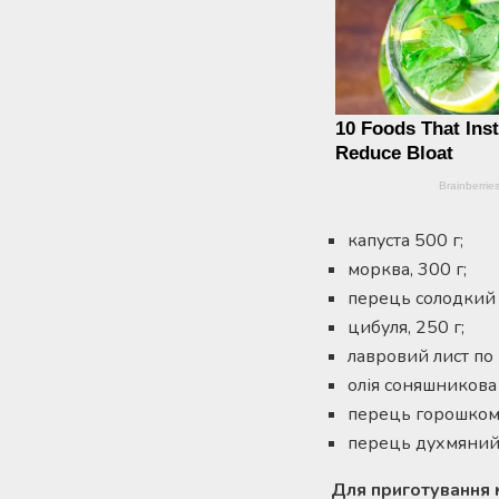
капуста 500 г;
морква, 300 г;
перець солодкий і
цибуля, 250 г;
лавровий лист по 
олія соняшникова п
перець горошком 
перець духмяний 
Для приготування 