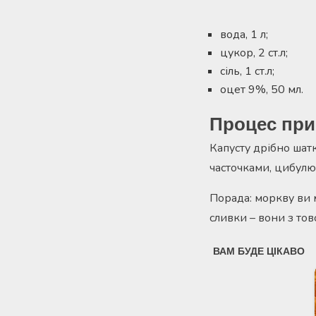
вода, 1 л;
цукор, 2 ст.л;
сіль, 1 ст.л;
оцет 9%, 50 мл.
Процес при
Капусту дрібно шат
часточками, цибулю 
Порада: моркву ви 
сливки – вони з то