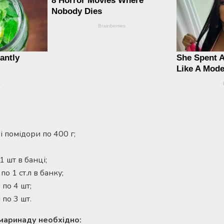
 помідори по 400 г;
1 шт в банці;
о 1 ст.л в банку;
по 4 шт;
по 3 шт.
маринаду необхідно: