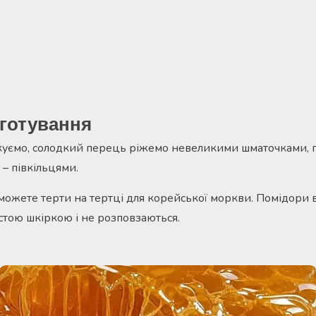
готування
куємо, солодкий перець ріжемо невеликими шматочками, 
– півкільцями.
можете терти на тертці для корейської моркви. Помідори 
встою шкіркою і не розповзаються.