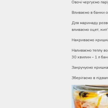
Овочі чергуємо пару
Вливаємо в банки с
Для маринаду розво
вливаємо оцет, кип’
Накриваємо кришкам
Наливаємо теплу вод
30 хвилин – 1 л бан
Закручуємо кришкам
Зберігаємо в підвал