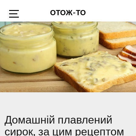
Skip
ОТОЖ-ТО
to
content
Open
Sidebar
Домашній плавлений
сирок, за цим рецептом