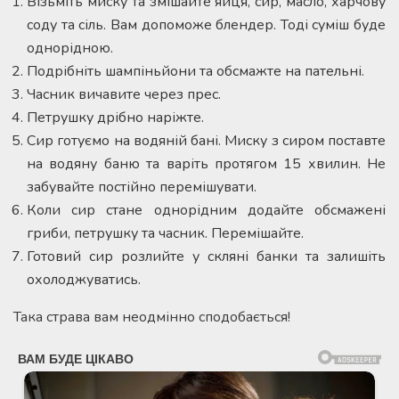
Візьміть миску та змішайте яйця, сир, масло, харчову
соду та сіль. Вам допоможе блендер. Тоді суміш буде
однорідною.
Подрібніть шампіньйони та обсмажте на пательні.
Часник вичавите через прес.
Петрушку дрібно наріжте.
Сир готуємо на водяній бані. Миску з сиром поставте
на водяну баню та варіть протягом 15 хвилин. Не
забувайте постійно перемішувати.
Коли сир стане однорідним додайте обсмажені
гриби, петрушку та часник. Перемішайте.
Готовий сир розлийте у скляні банки та залишіть
охолоджуватись.
Така страва вам неодмінно сподобається!