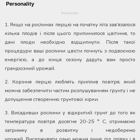
1. Якщо на рослинах перцю на початку літа зав’язалося
кілька плодів і після цього припинилося цвітіння, то
дані плоди необхідно відщипнути. Після такої
процедури ваші рослини цвісти почнуть з подвоєною
енергією, а до кінця сезону дадуть вам просто
грандіозний урожай.
2. Коріння перцю люблять приплив повітря, який
можна забезпечити частим розпушуванням грунту і не
допущення створенню грунтової кірки.
3. Висадивши рослини у відкритий грунт до того як
температура повітря досягне 20-25 ° С, отримаємо
затримку в розвитку і недоберемо
урожай. Висаджувати рано можна лише під плівку і в