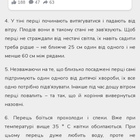
4. У тіні перці починають витягуватися і падають від
вітру. Плодів вони в такому стані не зав’язують. Щоб
перці не страждали від нестачі світла, їх навіть садити
треба рідше – не ближче 25 см один від одного і не
менше 60 см між рядами.
5. Незважаючи на те, що близько посаджені перці самі
підтримують один одного від дитячої хвороби, їх все
одно потрібно підв’язувати. Інакше під час дощу вітром
перці повалить – та так, що й коріння вивернуться
назовні.
6. Перець боїться прохолоди і спеки. Вже при
температурі вище 35 ° С квітки обсипаються. При
цьому перець дуже любить воду, проте не