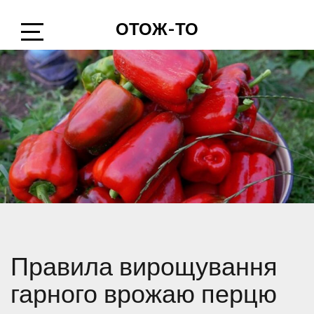
Skip
ОТОЖ-ТО
to
content
Open
Sidebar
Правила вирощування
гарного врожаю перцю