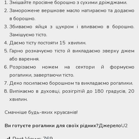
Змішайте просіяне борошно з сухими дріжджами.
Заморожене вершкове масло натираємо та додаємо
в борошно.
Збиваємо яйця з цукром і вливаємо в борошно.
Замішуємо тісто.
Даємо тісту постояти 15 хвилин.
Гарно розкачуємо тісто й викладаємо зверху джем
або варення.
Розрізаємо ножем на сектори й формуємо
рогалики, завертаючи тісто.
Деко посипаємо борошном та викладаємо рогалики.
Випікаємо в духовці, розігрітій до 180 градусів, 20
хвилин.
Смачніше будь-яких круасанів!
Ви готуєте рогалики для своїх рідних?
Джерело
U2