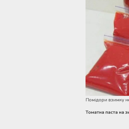
Помідори взимку не
Томатна паста на з