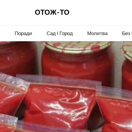
ОТОЖ-ТО
и
Поради
Сад І Город
Молитва
Без