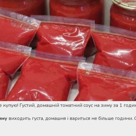
 купую! Густий, домашній томатний соус на зиму за 1 годи
иму
виходить густа, домашня і вариться не більше години. 