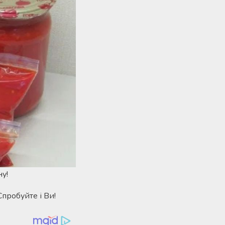
ну!
Спробуйте і Ви!