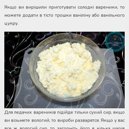
Якщо ви вирішили приготувати солодкі вареники, то
можете додати в тісто трошки ваніліну або ванільного
цукру.
Для ледачих вареників підійде тільки сухий сир, якщо
ви візьмете вологий, то вироби разварятся. Якщо у вас
все ж вологий сир, то загорніть його в кілька шарів