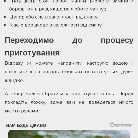
П’ять-шість стол. ложок манки (можете замінити
борошном в разі, якщо не любите манку);
Цукор або сіль в залежності від смаку;
Масло вершкове в залежності від смаку.
Переходимо до процесу
приготування
Відразу ж можете наповнити каструлю водою і
помістити її на вогонь, оскільки тісто готується дуже
швидко.
А тепер можете братися за приготування тіста. Поряд
покладіть ложку, адже вам не доведеться нічого
місити руками.