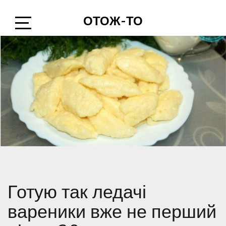
Skip
ОТОЖ-ТО
to
content
Open
Sidebar
Готую так ледачі
вареники вже не перший