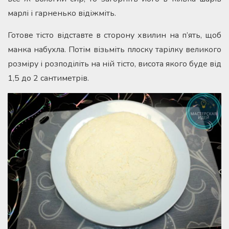
марлі і гарненько відіжміть.
Готове тісто відставте в сторону хвилин на п’ять, щоб
манка набухла. Потім візьміть плоску тарілку великого
розміру і розподіліть на ній тісто, висота якого буде від
1,5 до 2 сантиметрів.