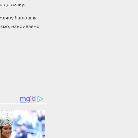
о до смаку.
водяну баню для
аємо, накриваємо