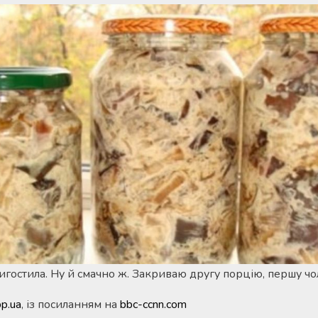
игостила. Ну й смачно ж. Закриваю другу порцію, першу чол
pp.ua
, із посиланням на
bbc-ccnn.com