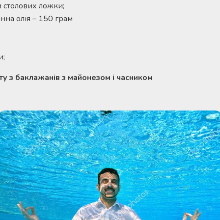
и столових ложки;
на олія – ​​150 грам
и;
ту з баклажанів з майонезом і часником