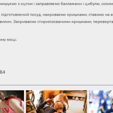
мішуємо з оцтом і заправляємо баклажани і цибулю, солим
 підготовлений посуд, накриваємо кришками, ставимо на 
 хвилин. Закриваємо стирилізованими кришками, переверт
му місці.
984