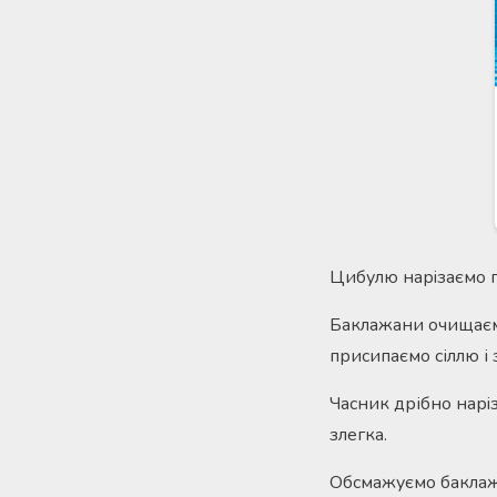
Цибулю нарiзаємо пі
Баклажани очищаємо
присипаємо сіллю і
Часник дрібно нарi
злегка.
Обсмажуємо баклаж