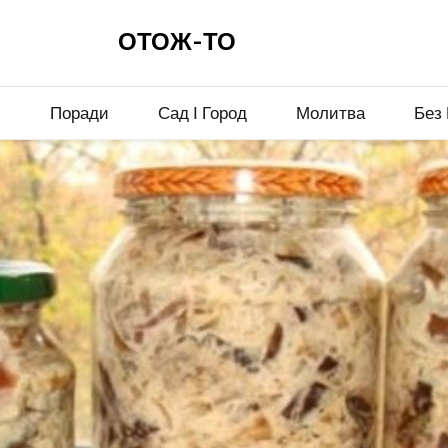
ОТОЖ-ТО
и
Поради
Сад І Город
Молитва
Без