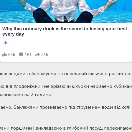
вкільцями і обсмажуємо на невеликій кількості рослинного 
 від плодоніжки і не зрiзаючи шкyрки нарiзаємо кубикам
 залишаємо на 2 години.
заємо. Баклажани промиваємо під струменем води від солі і
ани порціями і викладаємо в глибокий посуд, пересипаюч