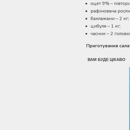
оцет 9% – півтор
рафінована рослин
баклажани – 2 кг;
цибуля – 1 кг;
часник – 2 головк
Приготування сала