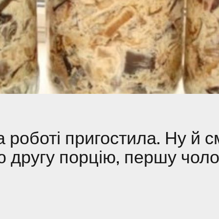
а роботі пригостила. Ну й с
 другу порцію, першу чоло