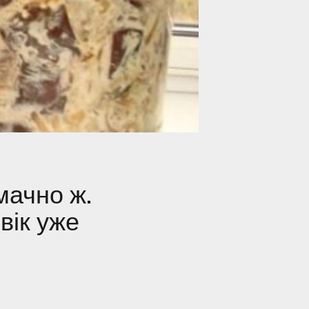
мачно ж.
вік уже