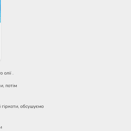
олії .
и, потім
 гіркоти, обсушуємо
и