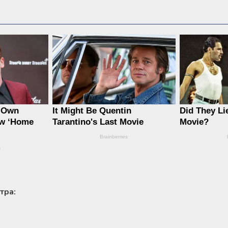
ітра: