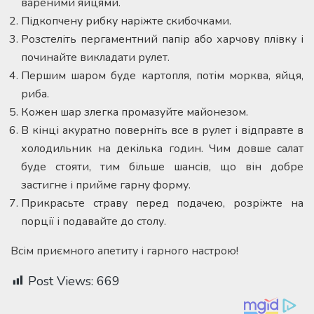
вареними яйцями.
Підкопчену рибку наріжте скибочками.
Розстеліть пергаментний папір або харчову плівку і
починайте викладати рулет.
Першим шаром буде картопля, потім морква, яйця,
риба.
Кожен шар злегка промазуйте майонезом.
В кінці акуратно поверніть все в рулет і відправте в
холодильник на декілька годин. Чим довше салат
буде стояти, тим більше шансів, що він добре
застигне і прийме гарну форму.
Прикрасьте страву перед подачею, розріжте на
порції і подавайте до столу.
Всім приємного апетиту і гарного настрою!
Post Views:
669