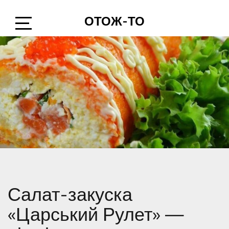
Skip
ОТОЖ-ТО
to
content
Open
Sidebar
Салат-закуска
«Царський Рулет» —