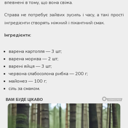
впевнені в тому, що вона свіжа.
Страва не потребує зайвих зусиль і часу, а такі прості
інгредієнти створять ніжний і пікантний смак.
Інгредієнти:
варена картопля — 3 шт;
варена морква — 2 шт;
варені яйця — 3 шт;
червона слабосолона рибка — 200 г;
майонез — 100 г;
сіль за смаком.