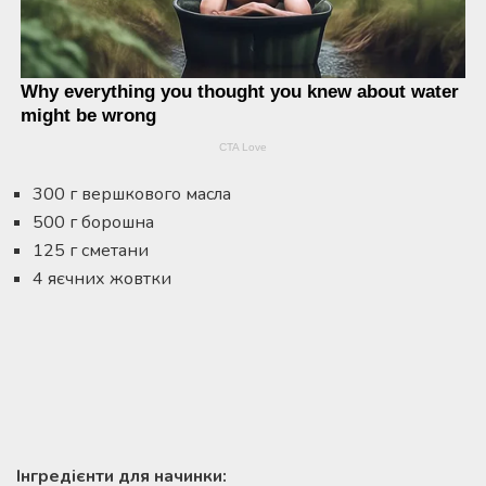
300 г вершкового масла
500 г борошна
125 г сметани
4 яєчних жовтки
Інгредієнти для начинки: