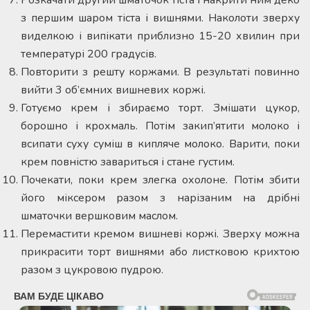
з першим шаром тіста і вишнями. Наколоти зверху
виделкою і випікати приблизно 15-20 хвилин при
температурі 200 градусів.
Повторити з решту коржами. В результаті повинно
вийти 3 об’ємних вишневих коржі.
Готуємо крем і збираємо торт. Змішати цукор,
борошно і крохмаль. Потім закип’ятити молоко і
всипати суху суміш в кипляче молоко. Варити, поки
крем повністю завариться і стане густим.
Почекати, поки крем злегка охолоне. Потім збити
його міксером разом з нарізаним на дрібні
шматочки вершковим маслом.
Перемастити кремом вишневі коржі. Зверху можна
прикрасити торт вишнями або листковою крихтою
разом з цукровою пудрою.