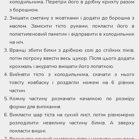
холодильника. Перетри його в дрібну крихту разом
з борошном.
Змішати сметану з жовтками і додати до борошна з
маслом. Замісити тісто руками, покласти його в
поліетиленовий пакетик і відправити в холодильник
на ніч.
Вранці збити білки з дрібкою солі до стійких піків,
потім потроху ввести весь цукор. Після цього додати
крохмаль і акуратно вмішати його лопаткою.
Вийняти тісто з холодильника, скачати з нього
товсту ковбаску і роздягли ножем на 6 рівних
частин.
Кожну частину розкачати качалкою по розміру
форми для випікання.
Викласти шар тіста на сухий лист, потім рівномірно
розподілити невелику частину білків. А зверху
покласти вишні.
Розкачати другий шматочок тіста і накрити ним деко